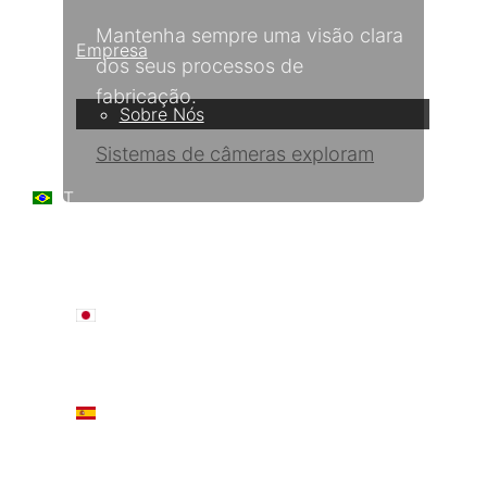
Mantenha sempre uma visão clara
Empresa
dos seus processos de
fabricação.
Sobre Nós
Sistemas de câmeras exploram
PT
日本語
ES