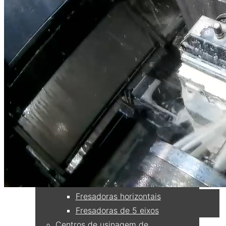
Sistemas de câmeras
Vantagens
VisionLine RWC
VisionLine EAC
VisionLine EC
Configuração
Monitores
Rede & Gravação
Acessórios e Peças de Reposição
Aplicações
Fresadoras
Fresadoras horizontais
Fresadoras de 5 eixos
Centros de usinagem de