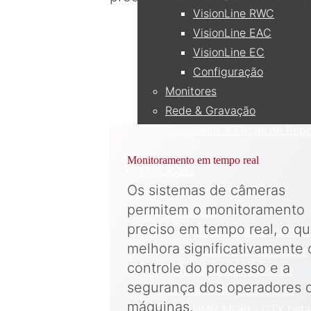
VisionLine RWC
VisionLine EAC
VisionLine EC
Configuração
Monitores
Rede & Gravação
Acessórios e Peças de Rep
Monitoramento em tempo real
Aplicações
Os sistemas de câmeras
permitem o monitoramento
Fresadoras
preciso em tempo real, o q
Fresadoras horizontais
melhora significativamente 
Fresadoras de 5 eixos
controle do processo e a
Centros de usinagem de
segurança dos operadores 
torneamento/fresamento
máquinas.
DMG MORI - CTX beta