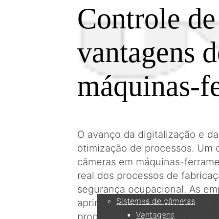
Controle de
vantagens d
máquinas-f
O avanço da digitalização e d
otimização de processos. Um 
câmeras em máquinas-ferramen
Produtos
real dos processos de fabricaç
segurança ocupacional. As emp
Sistemas de câmeras
aprimorada até o aumento da 
Vantagens
produtividade e criam a base 