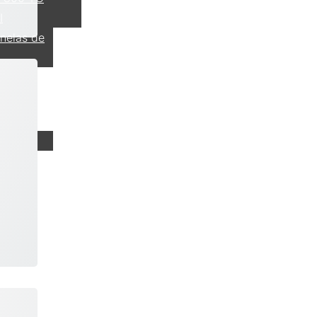
I
nelas de