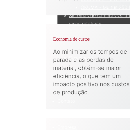
OKUMA - Multus 250 I
Sistemas de câmeras vs. Ja
visão rotativas
Economia de custos
Serviço
Ao minimizar os tempos de
Downloads
parada e as perdas de
material, obtém-se maior
Parceiro
eficiência, o que tem um
impacto positivo nos custos
de produção.
Contato
Empresa