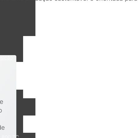
osição
ue
o
de
 800 TC