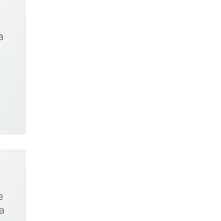
a
e
a