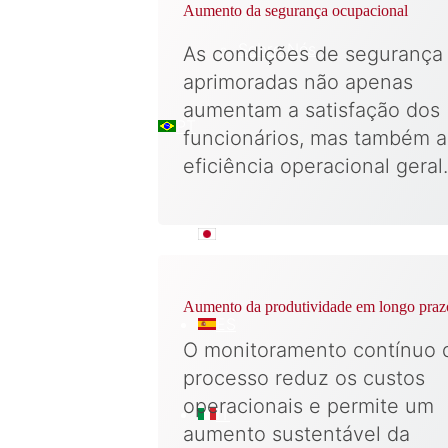
Aumento da segurança ocupacional
Sobre Nós
As condições de segurança
aprimoradas não apenas
aumentam a satisfação dos
PT
funcionários, mas também a
eficiência operacional geral.
日本語
Aumento da produtividade em longo praz
ES
O monitoramento contínuo 
processo reduz os custos
operacionais e permite um
IT
aumento sustentável da