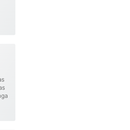
as
as
nga