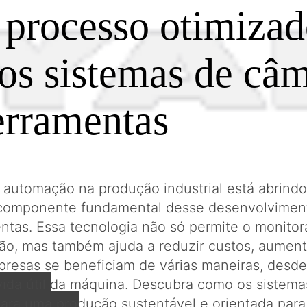
 processo otimizad
os sistemas de câ
erramentas
a automação na produção industrial está abrind
componente fundamental desse desenvolviment
tas. Essa tecnologia não só permite o monito
ão, mas também ajuda a reduzir custos, aumenta
resas se beneficiam de várias maneiras, desde
vida útil da máquina. Descubra como os siste
para uma produção sustentável e orientada para 