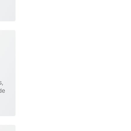
s,
de