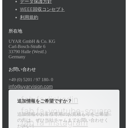
データ保護方針
WEEE回収コンセプト
利用規約
所在地
UYAR GmbH & Co. KG
Carl-Bosch-Straße 6
33790 Halle (Westf.)
Germany
お問い合わせ
+49 (0) 5201 / 97 180- 0
info@uyarvision.com
fab fa-linkedin
追加情報をご希望ですか？
fab fa-youtube-square
追加情報やお客様専用のお見積もりをご希望
fab fa-instagram
の方は、ぜひ当社チームまでお問い合わせく
ださい！