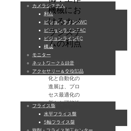
カメラシステム
機械にお
利点
けるカメ
ビジョンラインRWC
ビジョンラインEAC
ラシステ
ビジョンラインEC
ムの利点
構成
モニター
産業製造にお
ネットワーク＆録音
けるデジタル
アクセサリー＆交換部品
化と自動化の
進展は、プロ
アプリケーション
セス最適化の
新たな可能性
フライス盤
を切り開いて
水平フライス盤
います。この
5軸フライス盤
発展の中核を
旋削・フライス加工センター