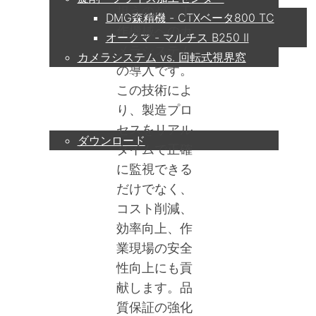
担うのが、工
DMG森精機 - CTXベータ800 TC
作機械へのカ
オークマ - マルチス B250 II
メラシステム
カメラシステム vs. 回転式視界窓
の導入です。
この技術によ
サービス
り、製造プロ
セスをリアル
ダウンロード
タイムで正確
に監視できる
パートナー
だけでなく、
コスト削減、
効率向上、作
コンタクト
業現場の安全
性向上にも貢
献します。品
質保証の強化
企業