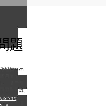
問題
作機械での
不可欠で
し、その寿
滑効果を提
排除しま
タ800 TC
ーラントは
0 II