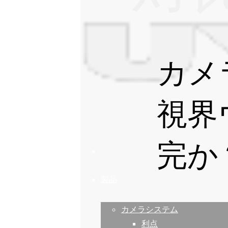
カメ
視界
完か
製品
カメラシステム
利点