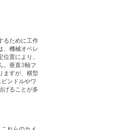
するために工作
は、機械オペレ
定位置により、
ん。垂直3軸フ
りますが、横型
スピンドルやワ
妨げることが多
。これらのカメ