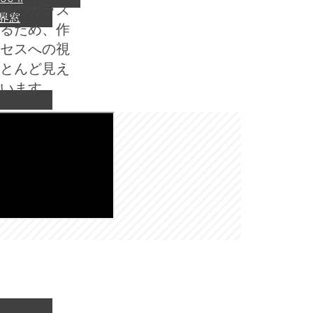
械のガラス
視界窓
るため、作
セスへの視
とんど見え
います。