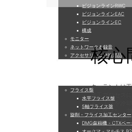
ビジョンラインRWC
ビジョンラインEAC
ビジョンラインEC
構成
モニター
ネットワーク＆録音
核心
アクセサリー＆交換部品
アプリケーション
クーラントは工
フライス盤
加工プロセスに
水平フライス盤
す。工具を冷却
5軸フライス盤
命を延ばし、潤
旋削・フライス加工センター
供し、切り屑を
DMG森精機 - CTXベー
す。しかし、ク
オークマ - マルチス B25