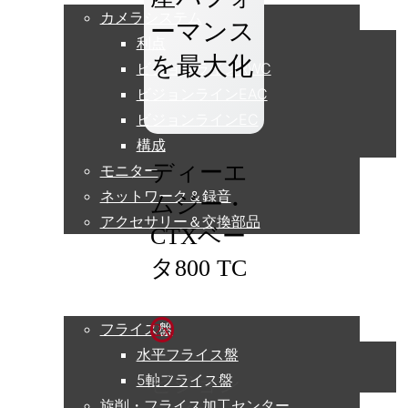
カメラシステム
ーマンス
利点
を最大化
ビジョンラインRWC
ビジョンラインEAC
ビジョンラインEC
構成
ディーエ
モニター
ネットワーク＆録音
ムジー・
アクセサリー＆交換部品
CTXベー
タ800 TC
アプリケーション
フライス盤
2x
水平フライス盤
5軸フライス盤
ビジョン
旋削・フライス加工センター