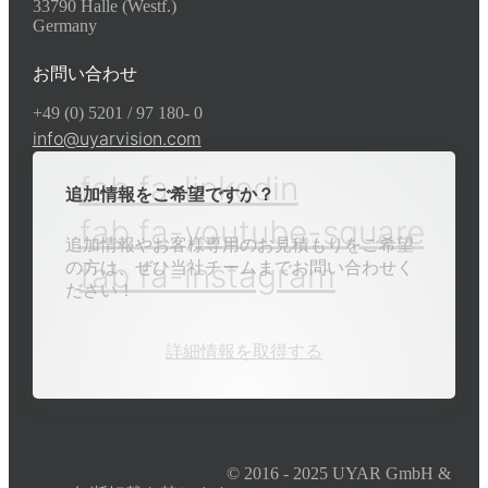
33790 Halle (Westf.)
Germany
お問い合わせ
+49 (0) 5201 / 97 180- 0
info@uyarvision.com
fab fa-linkedin
追加情報をご希望ですか？
fab fa-youtube-square
追加情報やお客様専用のお見積もりをご希望
fab fa-instagram
の方は、ぜひ当社チームまでお問い合わせく
ださい！
詳細情報を取得する
© 2016 - 2025 UYAR GmbH &