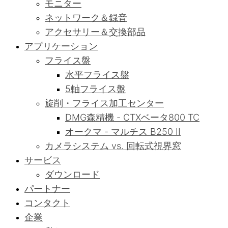
モニター
ネットワーク＆録音
アクセサリー＆交換部品
アプリケーション
フライス盤
水平フライス盤
5軸フライス盤
旋削・フライス加工センター
DMG森精機 - CTXベータ800 TC
オークマ - マルチス B250 II
カメラシステム vs. 回転式視界窓
サービス
ダウンロード
パートナー
コンタクト
企業