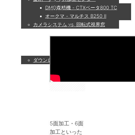
ライン
DMG森精機 - CTXベータ800 TC
RWC
オークマ - マルチス B250 II
カメラシステム vs. 回転式視界窓
加工エリア
サービス
ダウンロード
パートナー
コンタクト
5面加工・6面
加工といった
企業