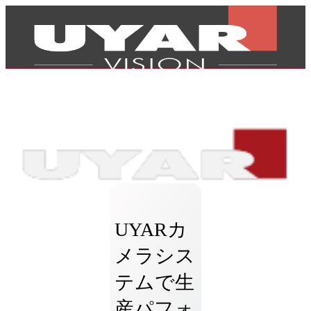
UYARカ
メラシス
テムで生
製品
産パフォ