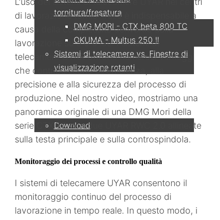
L'uso dei sistemi di telecamere UYAR nei centri
tornitura/fresatura
di lavorazione tornio-fresa è indispensabile a
DMG MORI - CTX beta 800 TC
causa della complessità derivante dalla
OKUMA - Multus 250 II
lavorazione su 5 o 6 lati. I sistemi di
Sistemi di telecamere vs. Finestre di
telecamere UYAR offrono numerosi vantaggi
visualizzazione rotanti
che contribuiscono all'efficienza, alla
precisione e alla sicurezza del processo di
Servizio
produzione. Nel nostro video, mostriamo una
panoramica originale di una DMG Mori della
Download
serie CTX TC con due UYAR RWC 2.0 allineate
sulla testa principale e sulla controspindola.
Partner
Monitoraggio dei processi e controllo qualità
I sistemi di telecamere UYAR consentono il
monitoraggio continuo del processo di
Contatto
lavorazione in tempo reale. In questo modo, i