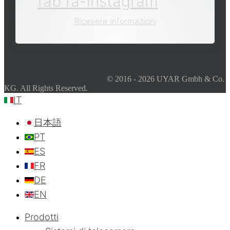
fab fa-instagram
Ricevere informazioni
© 2016 - 2026 UYAR Gmbh & Co.
KG. All Rights Reserved.
IT
日本語
PT
ES
FR
DE
EN
Prodotti