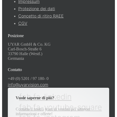
Impressum
Protezione dei dati
Concetto di ritiro RAEE
CGV
Posizione
UYAR GmbH & Co. KG
Carl-Bosch-Straße 6
33790 Halle (Westf.)
Germania
Contatto
+49 (0) 5201 / 97 180- 0
info@uyarvision.com
fab fa-linkedin
Vuole saperne di più?
fab fa-youtube-square
Contatta il nostro team di vendita per ulteriori
informazioni e offerte!