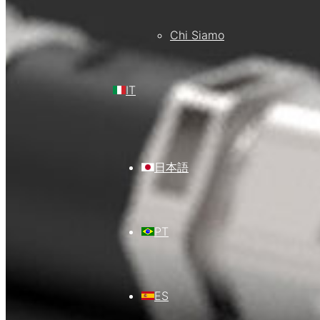
Chi Siamo
IT
日本語
PT
ES