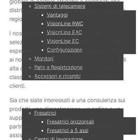
globale di partner affidabili e certificati che
Sistemi di telecamere
distribuiscono i nostri prodotti nelle rispettive
Vantaggi
regioni.
VisionLine RWC
VisionLine EAC
I nostri partner di distribuzione sono
VisionLine EC
selezionati con cura e possiedono una vasta
Configurazione
esperienza e competenza nel settore. Offrono
Monitori
ai nostri clienti non solo accesso a prodotti di
Rete e Registrazione
alta qualità, ma anche supporto di prima
Accessori e ricambi
classe, consulenza e servizi di assistenza
clienti.
Applicazioni
Sia che siate interessati a una consulenza sui
prodotti, una dimostrazione, un ordine o un
Fresatrici
supporto tecnico, potete rivolgervi al nostro
Fresatrici orizzontali
partner di distribuzione nel vostro paese. Vi
Fresatrici a 5 assi
assisteranno con la loro competenza locale
Centri di lavorazione