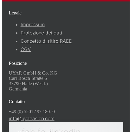
Legale
Impressum
Protezione dei dati
Concetto di ritiro RAEE
CGV
Posizione
UYAR GmbH & Co. KG
Carl-Bosch-Straße 6
33790 Halle (Westf.)
Germania
Contatto
+49 (0) 5201 / 97 180- 0
info@uyarvision.com
fab fa-linkedin