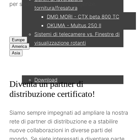
per soddisfare le vostre esigenze.
tornitura/fresatura
DMG MORI - CTX beta 800 TC
OKUMA - Multus 250 II
Sistemi di telecamere vs. Finestre di
Europe
visualizzazione rotanti
America
Asia
Servizio
Download
Diventa un partner di
distribuzione certificato!
Partner
Siamo sempre impegnati ad ampliare la nostra
rete di partner di distribuzione e a stabilire
Contatto
nuove collaborazioni in diverse parti del
mondo. Se siete interessati a diventare parte