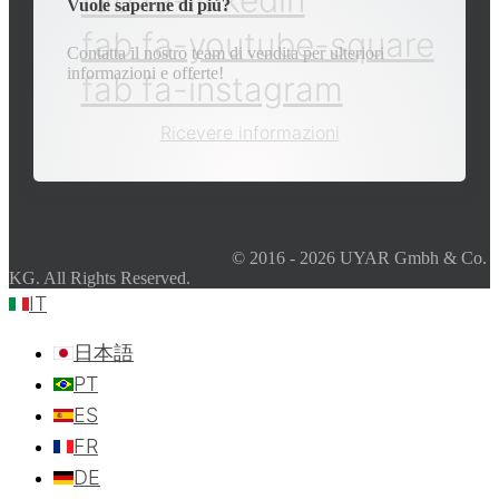
Vuole saperne di più?
fab fa-youtube-square
Contatta il nostro team di vendita per ulteriori
informazioni e offerte!
fab fa-instagram
Ricevere informazioni
© 2016 - 2026 UYAR Gmbh & Co.
KG. All Rights Reserved.
IT
日本語
PT
ES
FR
DE