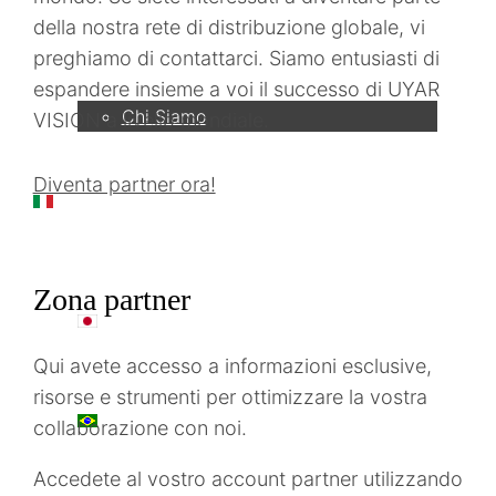
della nostra rete di distribuzione globale, vi
Azienda
preghiamo di contattarci. Siamo entusiasti di
espandere insieme a voi il successo di UYAR
Chi Siamo
VISION a livello mondiale.
Diventa partner ora!
IT
Zona partner
日本語
Qui avete accesso a informazioni esclusive,
risorse e strumenti per ottimizzare la vostra
PT
collaborazione con noi.
Accedete al vostro account partner utilizzando