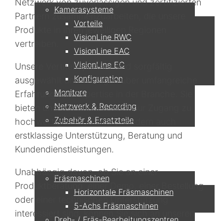
Netzwerk von zuverlässigen und zertifizierten
Kamerasysteme
Partnern zusammenzuarbeiten, die unsere
Vorteile
Produkte in ihren jeweiligen Regionen
VisionLine RWC
vertreiben.
VisionLine EAC
VisionLine EC
Unsere Vertriebspartner sind sorgfältig
Konfiguration
ausgewählt und verfügen über umfangreiche
Monitore
Erfahrung und Expertise in der Branche. Sie
Netzwerk & Recording
bieten unseren Kunden nicht nur Zugang zu
Zubehör & Ersatzteile
hochwertigen Produkten, sondern auch
erstklassige Unterstützung, Beratung und
Anwendungen
Kundendienstleistungen.
Unabhängig davon, ob Sie an einer
Fräsmaschinen
Produktberatung, einer Demo, einer Bestellung
Horizontale Fräsmaschinen
oder einer technischen Unterstützung
5-Achs Fräsmaschinen
interessiert sind, können Sie sich an unseren
Dreh- / Fräs-Bearbeitungszentren