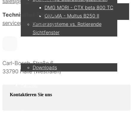
sales@uyarvision.com
DMG MORI - CTX beta 800 TC
Technischer Service
OKUMA - Multus B250 II
service@uyarvision.com
Kamerasysteme vs. Rotierende
Sichtfenster
Service
Carl-Bosch-Straße 6
Downloads
33790 Halle (Westfalen)
Partner
Kontaktieren Sie uns
Kontakt