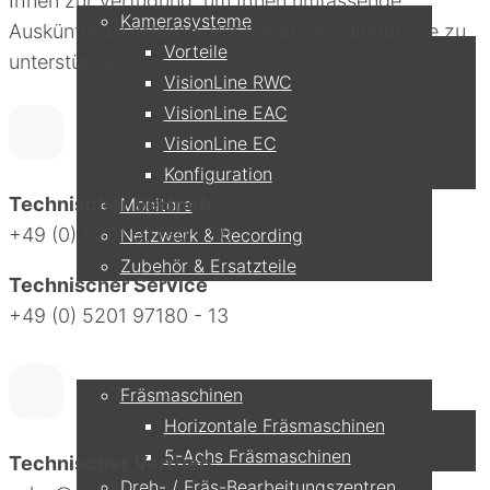
Ihnen zur Verfügung, um Ihnen umfassende
Kamerasysteme
Auskünfte zu erteilen. Wir freuen uns darauf, Sie zu
Vorteile
unterstützen.
VisionLine RWC
VisionLine EAC
VisionLine EC
Konfiguration
Technischer Vertrieb
Monitore
+49 (0) 5201 97180 - 30
Netzwerk & Recording
Zubehör & Ersatzteile
Technischer Service
+49 (0) 5201 97180 - 13
Anwendungen
Fräsmaschinen
Horizontale Fräsmaschinen
5-Achs Fräsmaschinen
Technischer Vertrieb
Dreh- / Fräs-Bearbeitungszentren