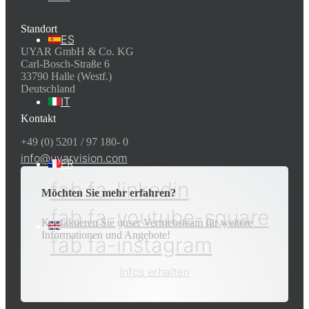
Standort
ES
UYAR GmbH & Co. KG
Carl-Bosch-Straße 6
33790 Halle (Westf.)
Deutschland
IT
Kontakt
+49 (0) 5201 / 97 180- 0
info@uyarvision.com
FR
fab fa-linkedin
Möchten Sie mehr erfahren?
fab fa-youtube-square
Kontaktieren Sie unser Vertriebsteam für weitere
EN
Informationen und Angebote!
fab fa-instagram
Infos erhalten