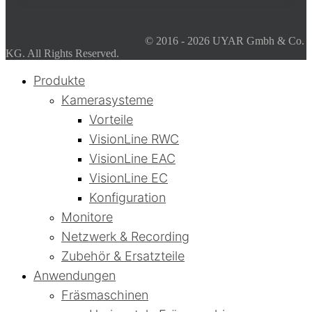
© 2016 - 2026 UYAR Gmbh & Co.
KG. All Rights Reserved.
Produkte
Kamerasysteme
Vorteile
VisionLine RWC
VisionLine EAC
VisionLine EC
Konfiguration
Monitore
Netzwerk & Recording
Zubehör & Ersatzteile
Anwendungen
Fräsmaschinen