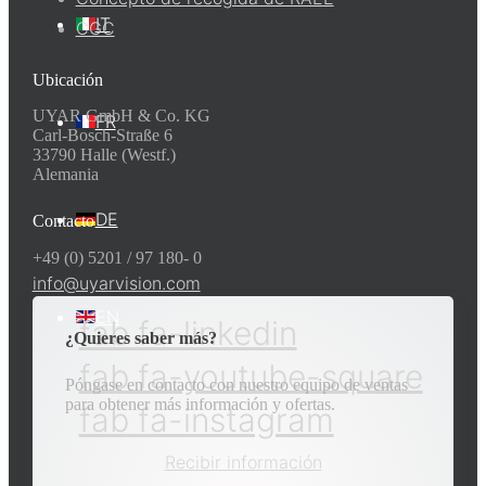
IT
CGC
Ubicación
UYAR GmbH & Co. KG
FR
Carl-Bosch-Straße 6
33790 Halle (Westf.)
Alemania
DE
Contacto
+49 (0) 5201 / 97 180- 0
info@uyarvision.com
EN
fab fa-linkedin
¿Quieres saber más?
fab fa-youtube-square
Póngase en contacto con nuestro equipo de ventas
para obtener más información y ofertas.
fab fa-instagram
Recibir información