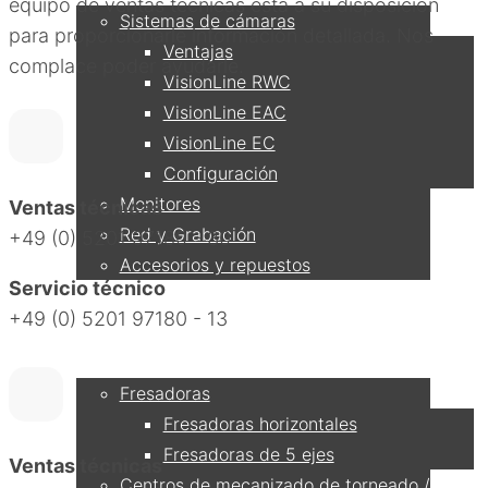
equipo de ventas técnicas está a su disposición
Sistemas de cámaras
para proporcionarle información detallada. Nos
Ventajas
complace poder ayudarle.
VisionLine RWC
VisionLine EAC
VisionLine EC
Configuración
Monitores
Ventas técnicas
Red y Grabación
+49 (0) 5201 97180 - 30
Accesorios y repuestos
Servicio técnico
+49 (0) 5201 97180 - 13
Aplicaciones
Fresadoras
Fresadoras horizontales
Fresadoras de 5 ejes
Ventas técnicas
Centros de mecanizado de torneado /