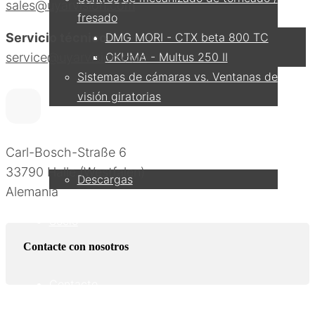
sales@uyarvision.com
fresado
Servicio técnico
DMG MORI - CTX beta 800 TC
service@uyarvision.com
OKUMA - Multus 250 II
Sistemas de cámaras vs. Ventanas de
visión giratorias
Servicio
Carl-Bosch-Straße 6
33790 Halle (Westfalen)
Descargas
Alemania
Socio
Contacte con nosotros
Contacto