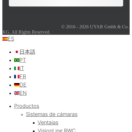
© 2016 - 2026 UYAR Gmbh & Co.
KG. All Rights Reserved.
ES
日本語
PT
IT
FR
DE
EN
Productos
Sistemas de cámaras
Ventajas
VisionLine RWC