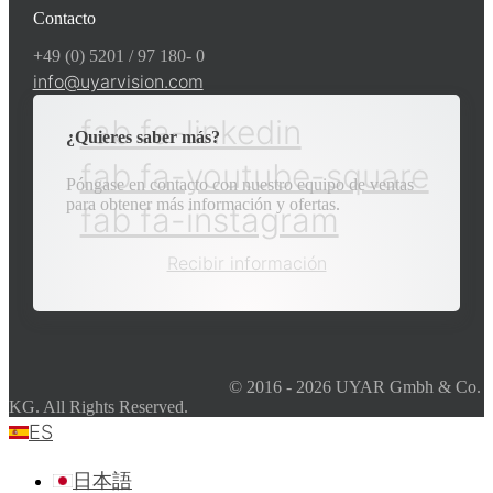
Contacto
+49 (0) 5201 / 97 180- 0
info@uyarvision.com
fab fa-linkedin
¿Quieres saber más?
fab fa-youtube-square
Póngase en contacto con nuestro equipo de ventas
para obtener más información y ofertas.
fab fa-instagram
Recibir información
© 2016 - 2026 UYAR Gmbh & Co.
KG. All Rights Reserved.
ES
日本語