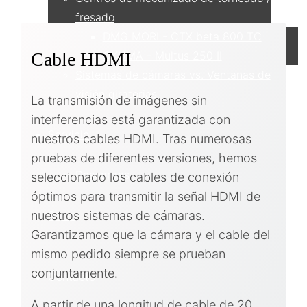
fresado
DMG MORI - CTX beta 800 TC
OKUMA - Multus 250 II
Cable HDMI
Sistemas de cámaras vs. Ventanas de
visión giratorias
La transmisión de imágenes sin
interferencias está garantizada con
Servicio
nuestros cables HDMI. Tras numerosas
pruebas de diferentes versiones, hemos
Descargas
seleccionado los cables de conexión
óptimos para transmitir la señal HDMI de
Socio
nuestros sistemas de cámaras.
Garantizamos que la cámara y el cable del
mismo pedido siempre se prueban
conjuntamente.
Contacto
A partir de una longitud de cable de 20