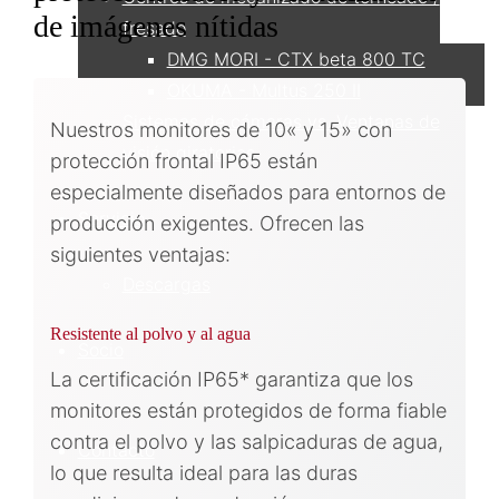
de imágenes nítidas
fresado
DMG MORI - CTX beta 800 TC
OKUMA - Multus 250 II
Sistemas de cámaras vs. Ventanas de
Nuestros monitores de 10« y 15» con
visión giratorias
protección frontal IP65 están
especialmente diseñados para entornos de
Servicio
producción exigentes. Ofrecen las
siguientes ventajas:
Descargas
Resistente al polvo y al agua
Socio
La certificación IP65* garantiza que los
monitores están protegidos de forma fiable
contra el polvo y las salpicaduras de agua,
Contacto
lo que resulta ideal para las duras