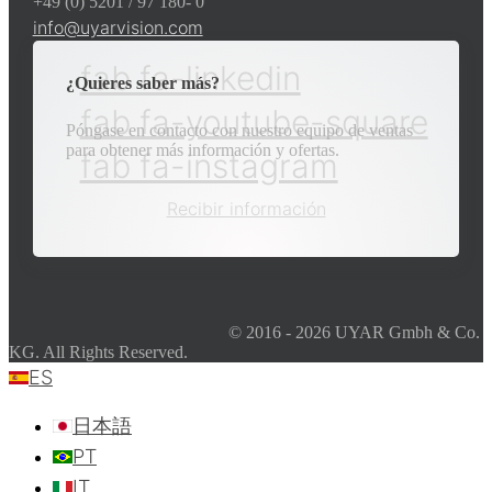
+49 (0) 5201 / 97 180- 0
info@uyarvision.com
fab fa-linkedin
¿Quieres saber más?
fab fa-youtube-square
Póngase en contacto con nuestro equipo de ventas
para obtener más información y ofertas.
fab fa-instagram
Recibir información
© 2016 - 2026 UYAR Gmbh & Co.
KG. All Rights Reserved.
ES
日本語
PT
IT