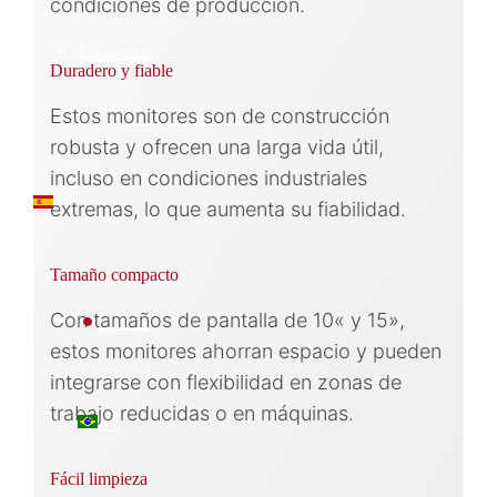
condiciones de producción.
Empresa
Duradero y fiable
Estos monitores son de construcción
Sobre Nosotros
robusta y ofrecen una larga vida útil,
incluso en condiciones industriales
ES
extremas, lo que aumenta su fiabilidad.
Tamaño compacto
Con tamaños de pantalla de 10« y 15»,
日本語
estos monitores ahorran espacio y pueden
integrarse con flexibilidad en zonas de
trabajo reducidas o en máquinas.
PT
Fácil limpieza