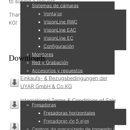
to submit a request.
Sistemas de cámaras
Ventajas
Thank you for your trust in UYAR GmbH & Co.
VisionLine RWC
KG!
VisionLine EAC
VisionLine EC
Configuración
Monitores
Downloads
Red y Grabación
Accesorios y repuestos
Einkaufs- & Bezugsbedingungen der
UYAR GmbH & Co.KG
Aplicaciones
International Terms & Conditions of Sale
Fresadoras
UYAR-GmbH & Co.KG
Fresadoras horizontales
Fresadoras de 5 ejes
Internationale Verkaufsbedingungen
Centros de mecanizado de torneado /