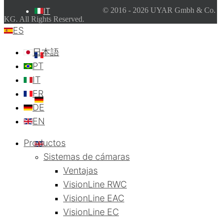
IT
© 2016 - 2026 UYAR Gmbh & Co.
KG. All Rights Reserved.
ES
日本語
FR
PT
IT
FR
DE
DE
EN
Productos
EN
Sistemas de cámaras
Ventajas
VisionLine RWC
VisionLine EAC
VisionLine EC