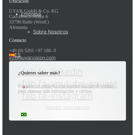
Ubicación
UYAR GmbH & Co. KG
Empresa
Carl-Bosch-Straße 6
33790 Halle (Westf.)
Alemania
Sobre Nosotros
Contacto
+49 (0) 5201 / 97 180- 0
ES
info@uyarvision.com
fab fa-linkedin
¿Quieres saber más?
fab fa-youtube-square
Póngase en contacto con nuestro equipo de ventas
日本語
para obtener más información y ofertas.
fab fa-instagram
Recibir información
PT