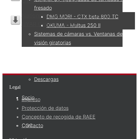
UYAR-GmbH & Co.KG
fresado
Nationale Verkaufsbedingungen der
DMG MORI - CTX beta 800 TC
UYAR GmbH & Co.KG
OKUMA - Multus 250 II
Sistemas de cámaras vs. Ventanas de
visión giratorias
Servicio
Descargas
Legal
Socio
Impreso
Protección de datos
Concepto de recogida de RAEE
Contacto
CGC