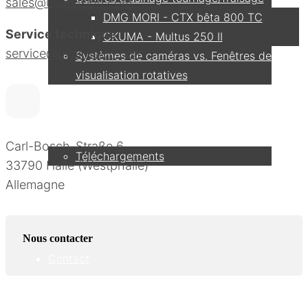
sales@uyarvision.com
DMG MORI - CTX bêta 800 TC
Service technique
OKUMA - Multus 250 II
service@uyarvision.com
Systèmes de caméras vs. Fenêtres de
visualisation rotatives
Service
Carl-Bosch-Straße 6
Téléchargements
33790 Halle (Westphalie)
Allemagne
Partenaire
Nous contacter
Contact