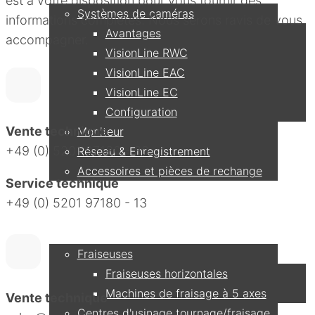
est à votre disposition pour vous fournir des
Systèmes de caméras
informations complètes. Nous serons ravis de vous
Avantages
accompagner.
VisionLine RWC
VisionLine EAC
VisionLine EC
Configuration
Vente technique
Moniteur
+49 (0) 5201 97180 - 30
Réseau & Enregistrement
Accessoires et pièces de rechange
Service technique
+49 (0) 5201 97180 - 13
Applications
Fraiseuses
Fraiseuses horizontales
Machines de fraisage à 5 axes
Vente technique
Centres d'usinage tournage/fraisage