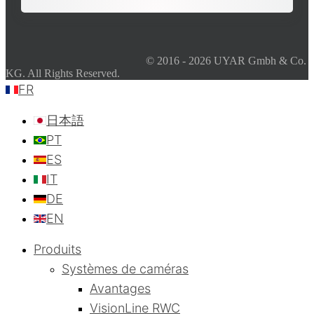
© 2016 - 2026 UYAR Gmbh & Co.
KG. All Rights Reserved.
FR
日本語
PT
ES
IT
DE
EN
Produits
Systèmes de caméras
Avantages
VisionLine RWC