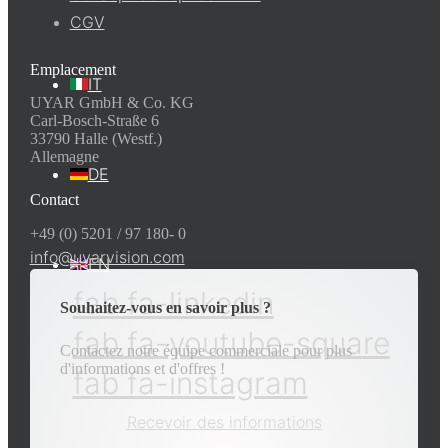
CGV
Emplacement
IT
UYAR GmbH & Co. KG
Carl-Bosch-Straße 6
33790 Halle (Westf.)
Allemagne
DE
Contact
+49 (0) 5201 / 97 180- 0
info@uyarvision.com
EN
fab fa-linkedin
Souhaitez-vous en savoir plus ?
fab fa-youtube-square
Contactez notre équipe commerciale pour plus
d'informations et d'offres !
fab fa-instagram
Recevoir des informations