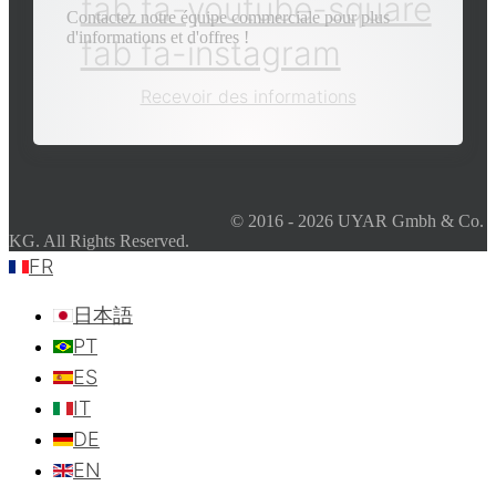
fab fa-youtube-square
Contactez notre équipe commerciale pour plus
d'informations et d'offres !
fab fa-instagram
Recevoir des informations
© 2016 - 2026 UYAR Gmbh & Co.
KG. All Rights Reserved.
FR
日本語
PT
ES
IT
DE
EN