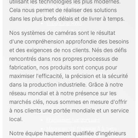
utilisant les technologies les plus modernes.
Systèmes de caméras
Cela nous permet de réaliser des solutions
Avantages
dans les plus brefs délais et de livrer à temps.
VisionLine RWC
VisionLine EAC
Nos systèmes de caméras sont le résultat
VisionLine EC
d'une compréhension approfondie des besoins
Configuration
et des exigences de nos clients. Nés des défis
Moniteur
rencontrés dans nos propres processus de
Réseau & Enregistrement
fabrication, nos produits sont conçus pour
Accessoires et pièces de rechange
maximiser l'efficacité, la précision et la sécurité
dans la production industrielle. Grâce à notre
Applications
réseau mondial et à notre présence sur les
marchés clés, nous sommes en mesure d'offrir
à nos clients une portée mondiale et un service
Fraiseuses
local.
Fraiseuses horizontales
Machines de fraisage à 5 axes
Notre équipe hautement qualifiée d'ingénieurs
Centres d'usinage tournage/fraisage