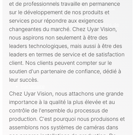
et de professionnels travaille en permanence
DMG MORI - CTX bêta 800 TC
sur le développement de nos produits et
OKUMA - Multus 250 II
services pour répondre aux exigences
Systèmes de caméras vs. Fenêtres de
changeantes du marché. Chez Uyar Vision,
visualisation rotatives
nous aspirons non seulement à être des
leaders technologiques, mais aussi à être des
Service
leaders en termes de service et de satisfaction
client. Nos clients peuvent compter sur le
Téléchargements
soutien d'un partenaire de confiance, dédié à
leur succès.
Partenaire
Chez Uyar Vision, nous attachons une grande
importance à la qualité la plus élevée et au
contrôle de l'ensemble du processus de
Contact
production. C'est pourquoi nous produisons et
assemblons nos systèmes de caméras dans