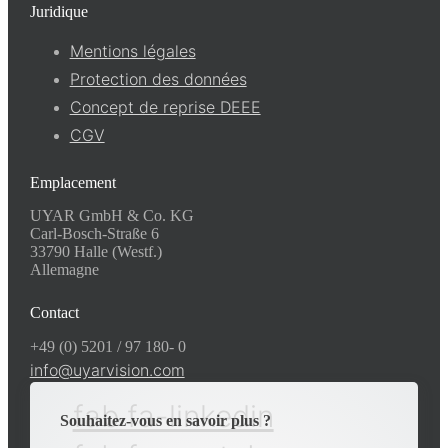
Juridique
Mentions légales
Protection des données
Concept de reprise DEEE
CGV
Emplacement
UYAR GmbH & Co. KG
Carl-Bosch-Straße 6
33790 Halle (Westf.)
Allemagne
Contact
+49 (0) 5201 / 97 180- 0
info@uyarvision.com
fab fa-linkedin
Souhaitez-vous en savoir plus ?