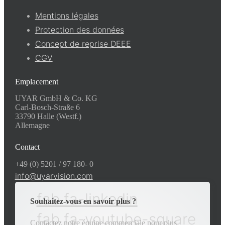
Mentions légales
Protection des données
Concept de reprise DEEE
CGV
Emplacement
UYAR GmbH & Co. KG
Carl-Bosch-Straße 6
33790 Halle (Westf.)
Allemagne
Contact
+49 (0) 5201 / 97 180- 0
info@uyarvision.com
fab fa-linkedin
Souhaitez-vous en savoir plus ?
fab fa-youtube-square
Contactez notre équipe commerciale pour plus