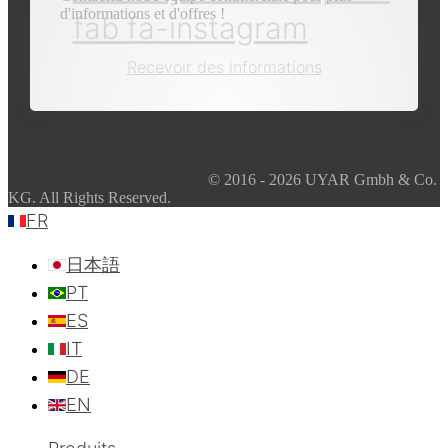
d'informations et d'offres !
fab fa-instagram
Recevoir des informations
© 2016 - 2026 UYAR Gmbh & Co.
KG. All Rights Reserved.
FR
日本語
PT
ES
IT
DE
EN