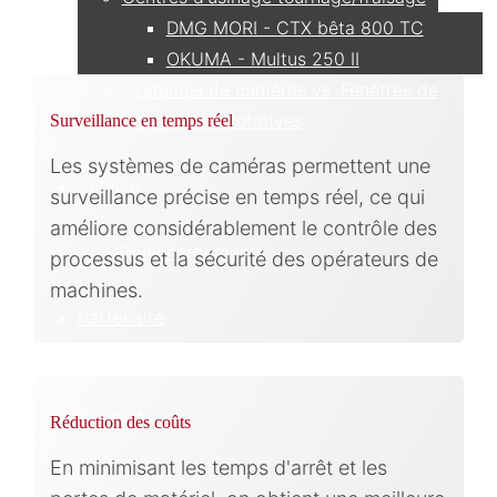
DMG MORI - CTX bêta 800 TC
OKUMA - Multus 250 II
Systèmes de caméras vs. Fenêtres de
visualisation rotatives
Surveillance en temps réel
Les systèmes de caméras permettent une
Service
surveillance précise en temps réel, ce qui
améliore considérablement le contrôle des
Téléchargements
processus et la sécurité des opérateurs de
machines.
Partenaire
Contact
Réduction des coûts
En minimisant les temps d'arrêt et les