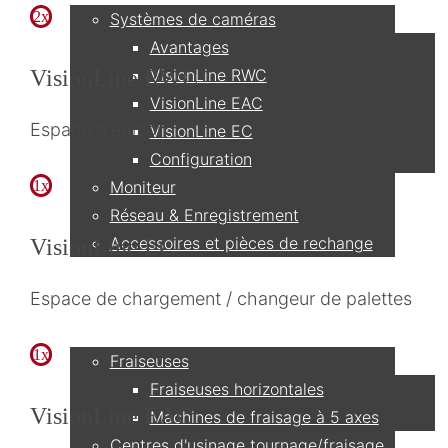
2x
Systèmes de caméras
Avantages
VisionLine RWC
VisionLine RWC
VisionLine EAC
Espace d'édition
VisionLine EC
Configuration
Moniteur
1x
Réseau & Enregistrement
Accessoires et pièces de rechange
VisionLine EC
Espace de chargement / changeur de palettes
Applications
1x
Fraiseuses
Fraiseuses horizontales
VisionLine EAC
Machines de fraisage à 5 axes
Centres d'usinage tournage/fraisage