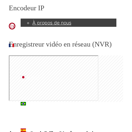
Entreprise
Encodeur IP
À propos de nous
1x
Enregistreur vidéo en réseau (NVR)
FR
日本語
PT
ES