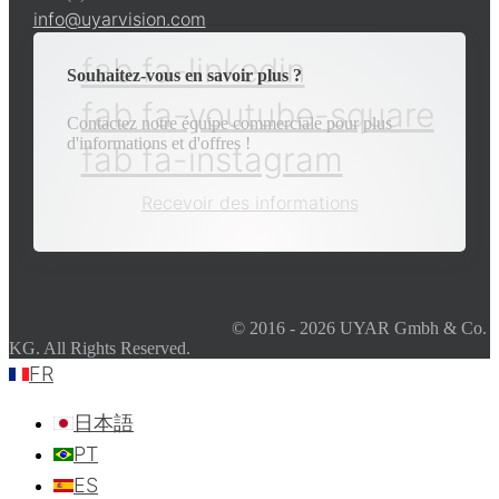
info@uyarvision.com
fab fa-linkedin
Souhaitez-vous en savoir plus ?
fab fa-youtube-square
Contactez notre équipe commerciale pour plus
d'informations et d'offres !
fab fa-instagram
Recevoir des informations
© 2016 - 2026 UYAR Gmbh & Co.
KG. All Rights Reserved.
FR
日本語
PT
ES