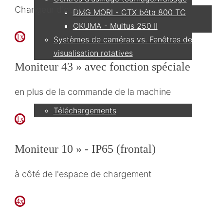
Changeur d'outils
DMG MORI - CTX bêta 800 TC
OKUMA - Multus 250 II
1x
Systèmes de caméras vs. Fenêtres de
visualisation rotatives
Moniteur 43 » avec fonction spéciale
Service
en plus de la commande de la machine
Téléchargements
1x
Partenaire
Moniteur 10 » - IP65 (frontal)
à côté de l'espace de chargement
Contact
4x