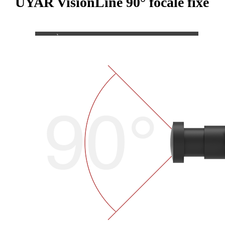
UYAR VisionLine 90° focale fixe
Entreprise
À propos de nous
FR
日本語
PT
ES