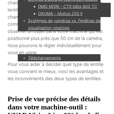
champ de vision souhaité. Les deux types de
DMG MORI - CTX bêta 800 TC
lentilles possèdent une grande profondeur de
OKUMA - Multus 250 II
champ. La zone de netteté des lentilles
Systèmes de caméras vs. Fenêtres de
commence à 50 cm. Si vous souhaitez
visualisation rotatives
observer un objet dans votre machine qui est
positionné plus près que 50 cm de la caméra,
Service
nous pouvons le régler individuellement pour
vous en usine.
Téléchargements
Pour vous aider à décider quel type de lentille
vous convient le mieux, voici les avantages et
Partenaire
les inconvénients des deux types de lentilles:
Contact
Prise de vue précise des détails
dans votre machine-outil :