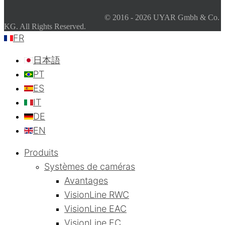
© 2016 - 2026 UYAR Gmbh & Co.
KG. All Rights Reserved.
FR
日本語
PT
ES
IT
DE
EN
Produits
Systèmes de caméras
Avantages
VisionLine RWC
VisionLine EAC
VisionLine EC