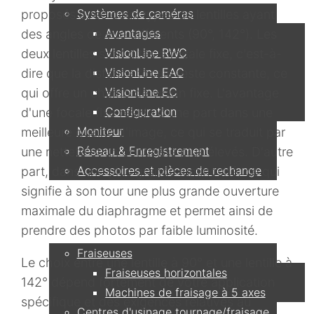
Systèmes de caméras
proposés avec deux types de lentilles ayant
Avantages
des angles de vue différents (90°, 142°). Les
VisionLine RWC
deux lentilles sont dites à focale fixe, c'est-à-
VisionLine EAC
dire que la distance focale reste constante, ce
VisionLine EC
qui offre un champ de vision fixe. L'avantage
Configuration
d'une focale fixe réside d'une part dans une
Moniteur
meilleure qualité d'image, ce qui se traduit par
Réseau & Enregistrement
une netteté et un contraste plus élevés. D'autre
Accessoires et pièces de rechange
part, dans une plus grande luminosité, ce qui
signifie à son tour une plus grande ouverture
maximale du diaphragme et permet ainsi de
Applications
prendre des photos par faible luminosité.
Fraiseuses
Le choix entre une lentille à 90° et une lentille à
Fraiseuses horizontales
142° dépend fortement de votre application
Machines de fraisage à 5 axes
spécifique et des exigences relatives au
Centres d'usinage tournage/fraisage