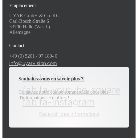
Emplacement
UYAR GmbH & Co. KG
Carl-Bosch-Straße 6
33790 Halle (Westf.)
Allemagne
Contact
+49 (0) 5201 / 97 180- 0
info@uyarvision.com
fab fa-linkedin
Souhaitez-vous en savoir plus ?
fab fa-youtube-square
Contactez notre équipe commerciale pour plus
d'informations et d'offres !
fab fa-instagram
Recevoir des informations