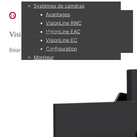
Systèmes de caméras
Avantages
1x
VisionLine RWC
VisionLine EAC
VisionLine RWC
VisionLine EC
Configuration
Bearbeitungsraum
Moniteur
Réseau & Enregistrement
Accessoires et pièces de rechange
Applications
Fraiseuses
Fraiseuses horizontales
Machines de fraisage à 5 axes
Centres d'usinage tournage/fraisage