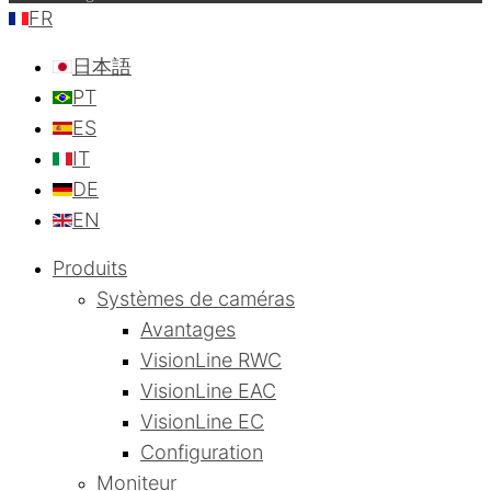
FR
日本語
PT
ES
IT
DE
EN
Produits
Systèmes de caméras
Avantages
VisionLine RWC
VisionLine EAC
VisionLine EC
Configuration
Moniteur