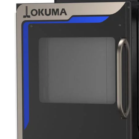
DMG MORI - CTX bêta 800 TC
OKUMA - Multus 250 II
Systèmes de caméras vs. Fenêtres de
visualisation rotatives
Service
Téléchargements
Partenaire
Contact