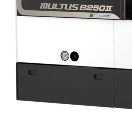
Entreprise
À propos de nous
FR
日本語
PT
ES