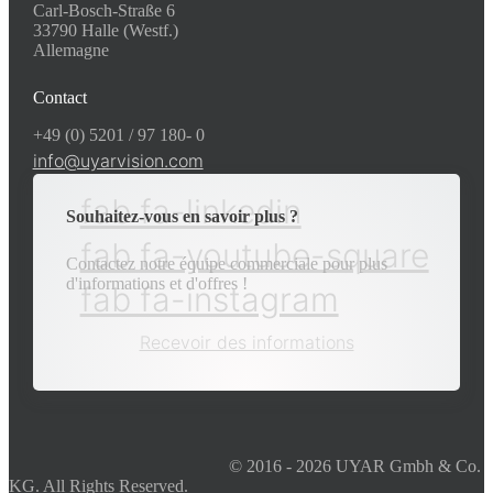
Carl-Bosch-Straße 6
33790 Halle (Westf.)
Allemagne
Contact
+49 (0) 5201 / 97 180- 0
info@uyarvision.com
fab fa-linkedin
Souhaitez-vous en savoir plus ?
fab fa-youtube-square
Contactez notre équipe commerciale pour plus
d'informations et d'offres !
fab fa-instagram
Recevoir des informations
© 2016 - 2026 UYAR Gmbh & Co.
KG. All Rights Reserved.