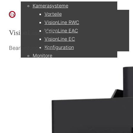
Kamerasysteme
Vorteile
1x
VisionLine RWC
VisionLine EAC
VisionLine RWC
VisionLine EC
Konfiguration
Bearbeitungsraum
Monitore
Netzwerk & Recording
Zubehör & Ersatzteile
Anwendungen
Fräsmaschinen
Horizontale Fräsmaschinen
5-Achs Fräsmaschinen
Dreh- / Fräs-Bearbeitungszentren