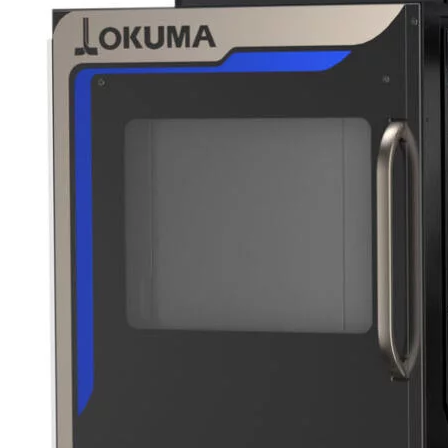
DMG MORI - CTX beta 800 TC
OKUMA - Multus B250 II
Kamerasysteme vs. Rotierende
Sichtfenster
Service
Downloads
Partner
Kontakt