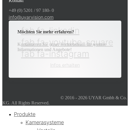
Kontakt
+49 (0) 5201 / 97 180- 0
info@uyarvision.com
fab fa-linkedin
Möchten Sie mehr erfahren?
fab fa-youtube-square
Kontaktieren Sie unser Vertriebsteam für weitere
Informationen und Angebote!
fab fa-instagram
Infos erhalten
© 2016 - 2026 UYAR Gmbh & Co.
KG. All Rights Reserved.
Produkte
Kamerasysteme