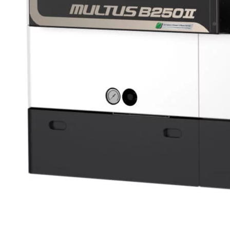
Unternehmen
Über Uns
DE
日本語
PT