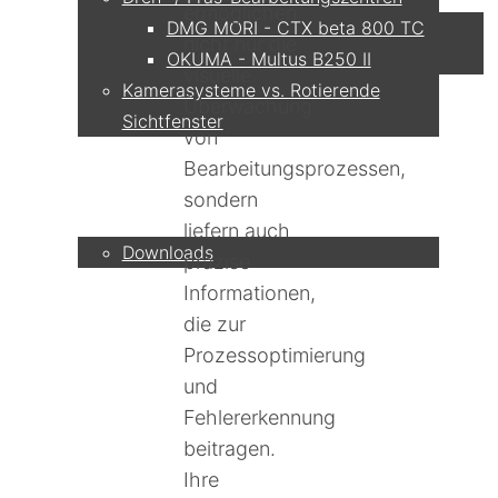
ermöglichen
DMG MORI - CTX beta 800 TC
nicht nur die
OKUMA - Multus B250 II
visuelle
Kamerasysteme vs. Rotierende
Überwachung
Sichtfenster
von
Bearbeitungsprozessen,
Service
sondern
liefern auch
Downloads
präzise
Informationen,
Partner
die zur
Prozessoptimierung
und
Fehlererkennung
Kontakt
beitragen.
Ihre