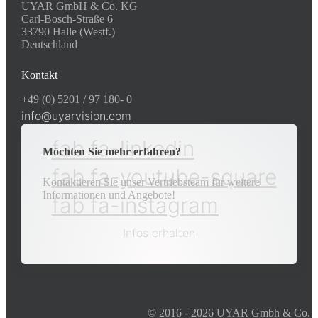
UYAR GmbH & Co. KG
Carl-Bosch-Straße 6
33790 Halle (Westf.)
Deutschland
Kontakt
+49 (0) 5201 / 97 180- 0
info@uyarvision.com
fab fa-linkedin
Möchten Sie mehr erfahren?
fab fa-youtube-square
Kontaktieren Sie unser Vertriebsteam für weitere
Informationen und Angebote!
fab fa-instagram
Infos erhalten
© 2016 - 2026 UYAR Gmbh & Co.