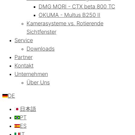
DMG MORI - CTX beta 800 TC
OKUMA - Multus B250 II
Kamerasysteme vs. Rotierende
Sichtfenster
Service
Downloads
Partner
Kontakt
Unternehmen
Über Uns
DE
日本語
PT
ES
IT