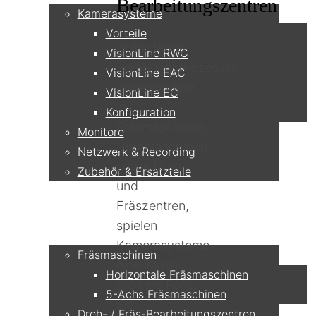
Bearbeitungszentren
Kamerasysteme
Vorteile
In modernen
VisionLine RWC
Fertigungsprozessen,
VisionLine EAC
insbesondere
VisionLine EC
in
Konfiguration
Fräsmaschinen,
Monitore
Drehmaschinen
Netzwerk & Recording
sowie Dreh-
Zubehör & Ersatzteile
und
Fräszentren,
Anwendungen
spielen
Kamerasysteme
Fräsmaschinen
eine immer
Horizontale Fräsmaschinen
größere Rolle.
5-Achs Fräsmaschinen
Sie
Dreh- / Fräs-Bearbeitungszentren