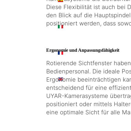
ES
Diese Flexibilität ist auch be
den Blick auf die Hauptspinde
positioniert werden, dass so
IT
Ergonomie und Anpassungsfähigkeit
FR
Rotierende Sichtfenster habe
Bedienpersonal. Die ideale Pos
Ergonomie beeinträchtigen kan
EN
entscheidend für eine effizie
UYAR-Kamerasysteme übertrage
positioniert oder mittels Hal
eine optimale Sicht für alle M