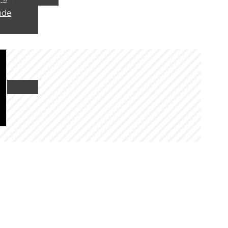
ert
nde