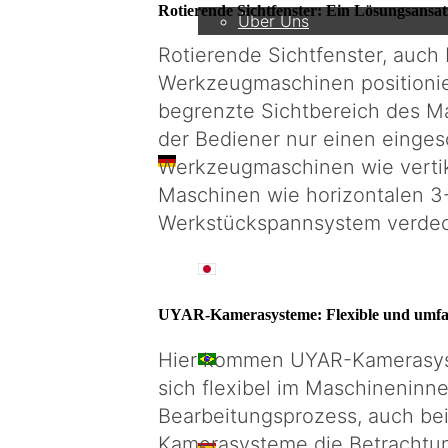
Rotierende Sichtfenster: Ein Lösungsansa
Über Uns
Rotierende Sichtfenster, auc
Werkzeugmaschinen positionier
begrenzte Sichtbereich des Ma
der Bediener nur einen einges
DE
Werkzeugmaschinen wie vertika
Maschinen wie horizontalen 3-
Werkstückspannsystem verdeck
日本語
UYAR-Kamerasysteme: Flexible und umfa
Hier kommen UYAR-Kamerasyste
PT
sich flexibel im Maschineninn
Bearbeitungsprozess, auch be
Kamerasysteme die Betrachtun