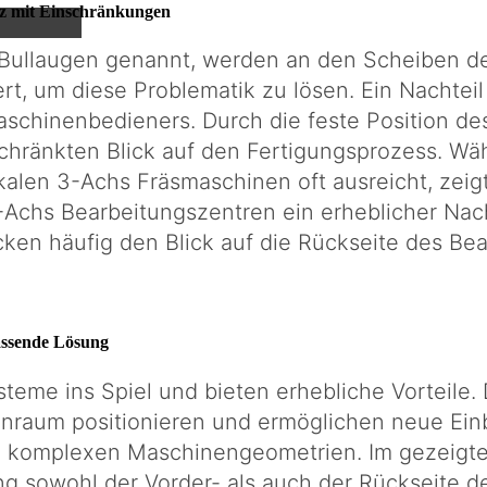
tz mit Einschränkungen
h Bullaugen genannt, werden an den Scheiben d
t, um diese Problematik zu lösen. Ein Nachteil
schinenbedieners. Durch die feste Position des
chränkten Blick auf den Fertigungsprozess. Wä
len 3-Achs Fräsmaschinen oft ausreicht, zeig
Achs Bearbeitungszentren ein erheblicher Nach
en häufig den Blick auf die Rückseite des Bea
ssende Lösung
me ins Spiel und bieten erhebliche Vorteile.
enraum positionieren und ermöglichen neue Einb
i komplexen Maschinengeometrien. Im gezeigte
g sowohl der Vorder- als auch der Rückseite d